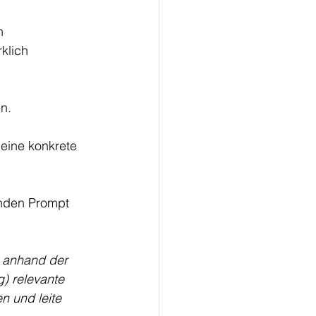
n 
klich 
n.
eine konkrete 
enden Prompt 
e anhand der 
) relevante 
n und leite 