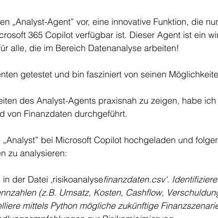
den „Analyst-Agent” vor, eine innovative Funktion, die nu
osoft 365 Copilot verfügbar ist. Dieser Agent ist ein wir
 für alle, die im Bereich Datenanalyse arbeiten!
ten getestet und bin fasziniert von seinen Möglichkeite
iten des Analyst-Agents praxisnah zu zeigen, habe ich 
d von Finanzdaten durchgeführt. 
n „Analyst” bei Microsoft Copilot hochgeladen und folg
n zu analysieren:
in der Datei ‚risikoanalyse
finanzdaten.csv‘. Identifizier
ennzahlen (z.B. Umsatz, Kosten, Cashflow, Verschuldung
lliere mittels Python mögliche zukünftige Finanzszenarie