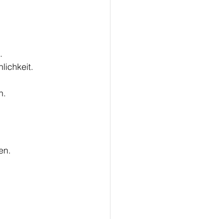
.
lichkeit.
n.
en.