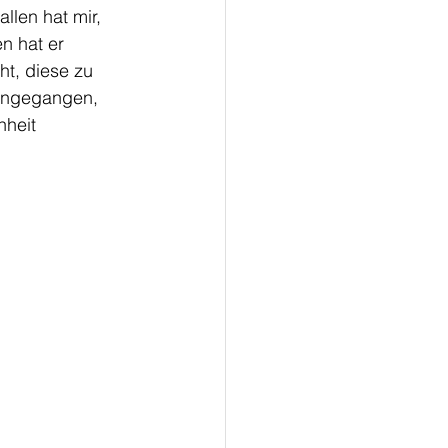
len hat mir, 
n hat er 
t, diese zu 
rangegangen, 
nheit 