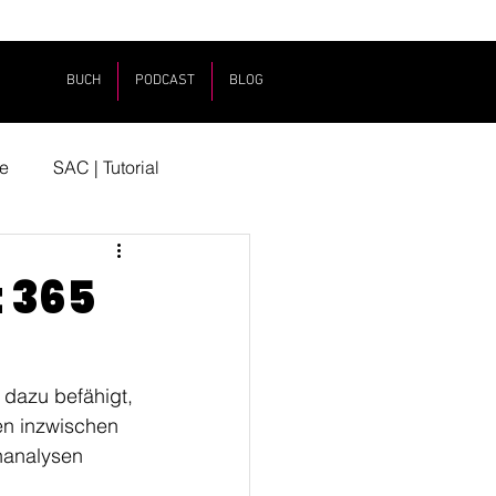
BUCH
PODCAST
BLOG
e
SAC | Tutorial
 365
dazu befähigt, 
en inzwischen 
nanalysen 