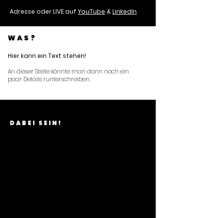
Adresse oder LIVE auf
YouTube
&
LinkedIn
WAS?
Hier kann ein Text stehen
!
An dieser Stelle könnte man dann noch ein
paar Details runterschreiben.
DABEI SEIN!