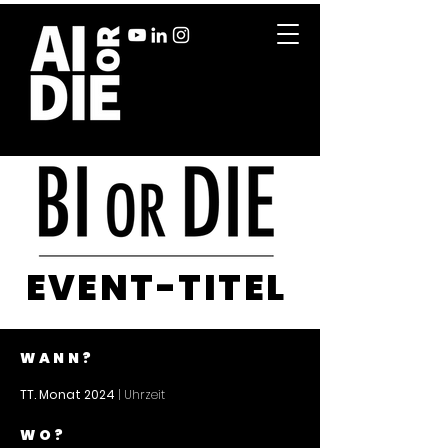
EVENT-TITEL
WANN?
TT. Monat 2024
| Uhrzeit
WO?