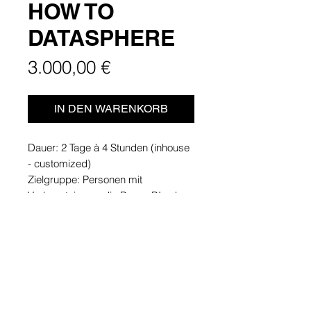
HOW TO
DATASPHERE
Preis
3.000,00 €
IN DEN WARENKORB
Dauer: 2 Tage à 4 Stunden (inhouse
- customized)
Zielgruppe: Personen mit
Vorkenntnissen, die Power BI schon
nutzen. Controlling, Sales, Einkauf
für jede Abteilung.
Max. Teilnehmerzahl: 8
Ort: Beim Kunden oder in unserer
Werkstatt
Preis: 3.000 EUR zzgl. MwSt.