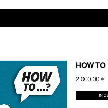
HOW TO 
P
2.000,00 €
IN 