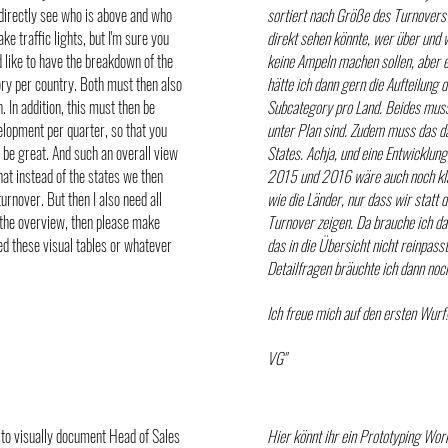
d directly see who is above and who
sortiert nach Größe des Turnover
ke traffic lights, but I'm sure you
direkt sehen könnte, wer über und w
 like to have the breakdown of the
keine Ampeln machen sollen, aber e
ry per country. Both must then also
hätte ich dann gern die Aufteilung
In addition, this must then be
Subcategory pro Land. Beides muss 
elopment per quarter, so that you
unter Plan sind. Zudem muss das d
be great. And such an overall view
States. Achja, und eine Entwicklun
hat instead of the states we then
2015 und 2016 wäre auch noch kla
rnover. But then I also need all
wie die Länder, nur dass wir statt
o the overview, then please make
Turnover zeigen. Da brauche ich da
eed these visual tables or whatever
das in die Übersicht nicht reinpass
Detailfragen bräuchte ich dann noch
Ich freue mich auf den ersten Wurf!
VG"
to visually document Head of Sales
Hier könnt ihr ein Prototyping Wo