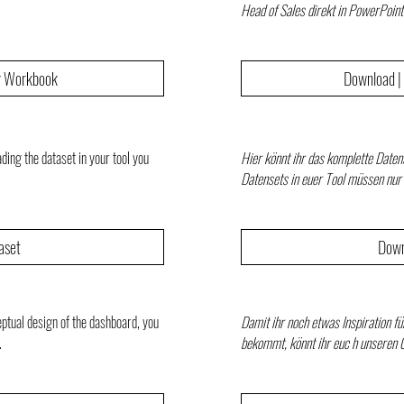
Head of Sales direkt in PowerPoint
g Workbook
Download |
ding the dataset in your tool you
Hier könnt ihr das komplette Date
Datensets in euer Tool müssen nur 
aset
Down
ptual design of the dashboard, you
Damit ihr noch etwas Inspiration f
.
bekommt, könnt ihr euc h unseren 