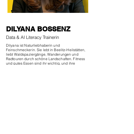
DILYANA BOSSENZ
Data & AI Literacy Trainerin
Dilyana ist Naturliebhaberin und
Feinschmeckerin. Sie lebt in Beelitz-Heilstätten,
liebt Waldspaziergänge, Wanderungen und
Radtouren durch schöne Landschaften. Fitness
und gutes Essen sind ihr wichtig, und ihre
Pfannkuchen sind bei Freunden und Familie sehr
beliebt. In ihrer Freizeit liest sie leidenschaftlich
gern.
Beruflich ist Dilyana Data & AI Literacy Trainerin
und Dozentin für Datenvisualisierung. Sie gibt
gern ihr Wissen weiter und genießt es, den AHA-
Moment bei ihren Teilnehmern zu sehen.