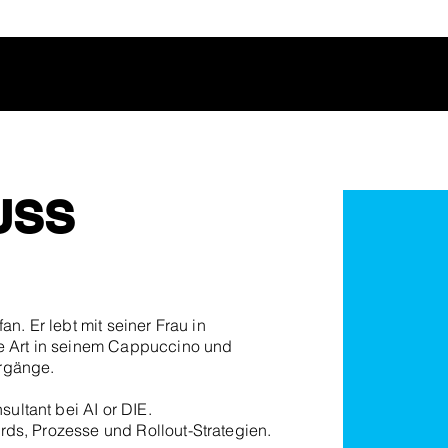
USS
an. Er lebt mit seiner Frau in
te Art in seinem Cappuccino und
rgänge.
ltant bei AI or DIE.
rds, Prozesse und Rollout-Strategien.