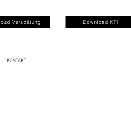
oad Verspätung
Download KPI
Z
KONTAKT