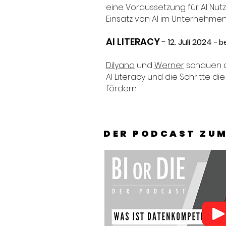
eine Voraussetzung für AI Nu
Einsatz von AI im Unternehme
AI LITERACY
-
12. Juli 2024
- b
Dilyana
und
Werner
schauen au
AI Literacy und die Schritte 
fördern.
DER PODCAST ZU