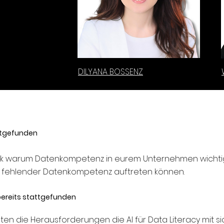
DILYANA BOSSENZ
attgefunden
ick warum Datenkompetenz in eurem Unternehmen wichtig 
i fehlender Datenkompetenz auftreten können.
bereits stattgefunden
en die Herausforderungen die AI für Data Literacy mit si