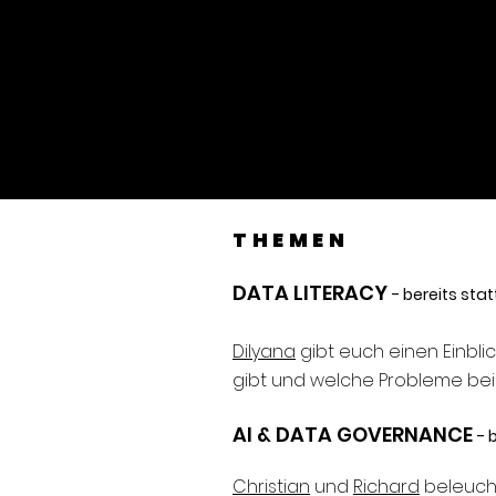
THEMEN
DATA LITERACY
- bereits st
Dilyana
gibt euch einen Einbl
gibt und welche Probleme be
AI & DATA GOVERNANCE
- 
Christian
und
Richard
beleucht