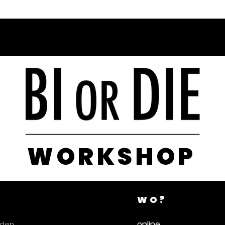
WORKSHOP
WO?
online
nden