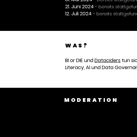
21. Juni
2024
-
bereits stattgef
12. Juli
2024
-
bereits stattgefu
WAS?
BI or DIE und
Dataciders
tun si
Literacy, AI und Data Governan
MODERATION