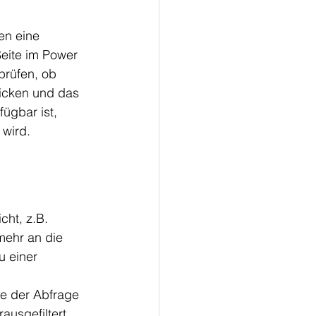
n eine 
Seite im Power 
rüfen, ob 
icken und das 
ügbar ist, 
 wird.
cht, z.B. 
mehr an die 
u einer 
de der Abfrage 
usgefiltert, 