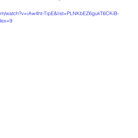
com/watch?v=iAw4ht-TipE&list=PLNKbEZ6gukT6CKiB-
dex=9