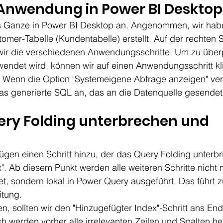
 Anwendung in Power BI Desktop
s Ganze in Power BI Desktop an. Angenommen, wir habe
omer-Tabelle (Kundentabelle) erstellt. Auf der rechten 
wir die verschiedenen Anwendungsschritte. Um zu überp
endet wird, können wir auf einen Anwendungsschritt kl
 Wenn die Option "Systemeigene Abfrage anzeigen" verf
as generierte SQL an, das an die Datenquelle gesendet
uery Folding unterbrechen und 
ügen einen Schritt hinzu, der das Query Folding unterbri
". Ab diesem Punkt werden alle weiteren Schritte nicht 
, sondern lokal in Power Query ausgeführt. Das führt z
itung.
n, sollten wir den "Hinzugefügter Index"-Schritt ans En
 werden vorher alle irrelevanten Zeilen und Spalten hera