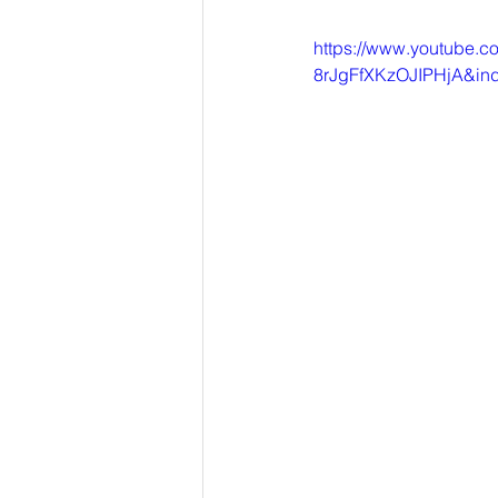
https://www.youtube.
8rJgFfXKzOJIPHjA&in