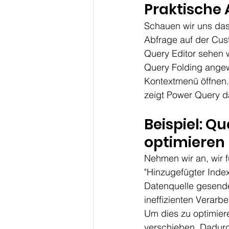
Praktische
Schauen wir uns da
Abfrage auf der Cust
Query Editor sehen 
Query Folding angew
Kontextmenü öffnen.
zeigt Power Query d
Beispiel: Q
optimieren
Nehmen wir an, wir f
"Hinzugefügter Index
Datenquelle gesendet
ineffizienten Verarbe
Um dies zu optimiere
verschieben. Dadurch