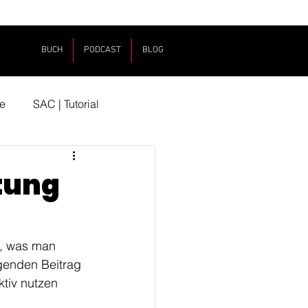
BUCH
PODCAST
BLOG
e
SAC | Tutorial
ltung
h, was man 
lgenden Beitrag 
tiv nutzen 