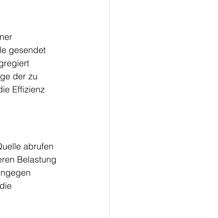
ner 
le gesendet 
gregiert 
ge der zu 
ie Effizienz 
elle abrufen 
eren Belastung 
ingegen 
die 