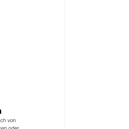
n
ich von 
ken oder 