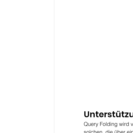
Unterstütz
Query Folding wird 
solchen, die über e