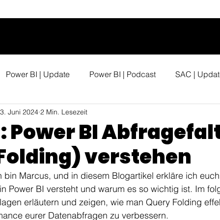
Power BI | Update
Power BI | Podcast
SAC | Updat
3. Juni 2024
2 Min. Lesezeit
l: Power BI Abfragefa
Folding) verstehen
 bin Marcus, und in diesem Blogartikel erkläre ich euc
in Power BI versteht und warum es so wichtig ist. Im fo
agen erläutern und zeigen, wie man Query Folding effek
mance eurer Datenabfragen zu verbessern.