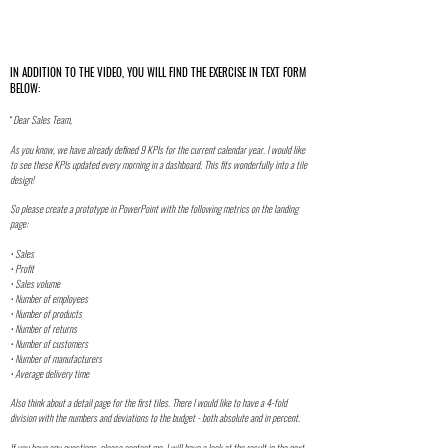
IN ADDITION TO THE VIDEO, YOU WILL FIND THE EXERCISE IN TEXT FORM
BELOW:
“
Dear Sales Team,
As you know, we have already defined 9 KPIs for the current calendar year. I would like
to see these KPIs updated every morning in a dashboard. This fits wonderfully into a tile
design!
So please create a prototype in PowerPoint with the following metrics on the landing
page:
• Sales
• Profit
• Sales volume
• Number of employees
• Number of products
• Number of returns
• Number of customers
• Number of manufacturers
• Average delivery time
Also think about a detail page for the first tiles. There I would like to have a 4-fold
division with the numbers and deviations to the budget - both absolute and in percent.
If you have any questions, please contact me. I will have a look at the result in the next