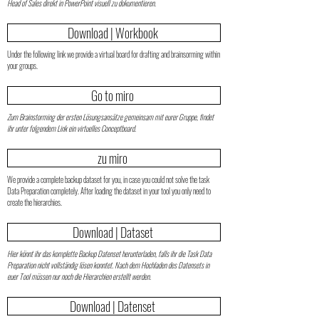
Head of Sales direkt in PowerPoint visuell zu dokumentieren.
Download | Workbook
Under the following link we provide a virtual board for drafting and brainsorming within
your groups.
Go to miro
Zum Brainstorming der ersten Lösungsansätze gemeinsam mit eurer Gruppe, findet
ihr unter folgendem Link ein virtuelles Conceptboard.
zu miro
We provide a complete backup dataset for you, in case you could not solve the task
Data Preparation completely. After loading the dataset in your tool you only need to
create the hierarchies.
Download | Dataset
Hier könnt ihr das komplette Backup Datenset herunterladen, falls ihr die Task Data
Preparation nicht vollständig lösen konntet. Nach dem Hochladen des Datensets in
euer Tool müssen nur noch die Hierarchien erstellt werden.
Download | Datenset