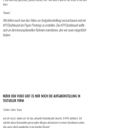
days.
Thanks
”
Wir bitten euch nun das Video zur Aufgabenstellung anzuschauen und ein
KPI Dashboard als Paper Prototyp zu erstellen. Das KPI Dashboard sollte
sich an dem konzeptionellen Rahmen orientieren, den wir zuvor eingeführt
haben.
NEBEN DEM VIDEO GIBT ES HIER NOCH DIE AUFGABENSTELLUNG IN
TEXTUELLER FORM:
"Liebes Sales Team,
wie ihr wisst, haben wir für das aktuelle Kalenderjahr bereits 9 KPIs definiert. Ich
möchte diese Kennzahlen gerne jeden Morgen aktualisiert in einem Dashboard sehen.
Das passt doch wunderbar in ein Kachel-Design!