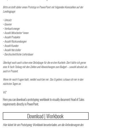
Bitte erstellt daher einen Prototyp in PowerPoint mit folgenden Kennzahlen auf der
Landingpage:
• Umsatz
• Gewinn
• Verkaufsmenge
• Anzahl Mitarbeiter*innen
• Anzahl Produkte
• Anzahl Rücksendungen
• Anzahl Kunden
• Anzahl Hersteller
• Durchschnittliche Lieferdauer
Überlegt euch auch schon eine Detailpage für die ersten Kacheln. Dort hätte ich gerne
eine 4-fach-Teilung mit den Zahlen und Abweichungen zum Budget – sowohl absolut als
auch in Prozent.
Wenn ihr noch Fragen habt, meldet euch bei mir. Das Ergebnis schaue ich mir in den
nächsten Tagen an.
VG
"
Here you can download a prototyping workbook to visually document Head of Sales
requirements directly in PowerPoint.
Download | Workbook
Hier könnt ihr ein Prototyping Workbook herunterladen, um die Anforderungen des